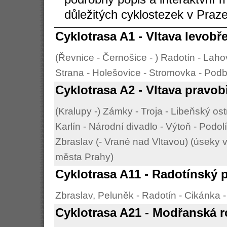
důležitých cyklostezek v Praz
Cyklotrasa A1 - Vltava levobř
(Řevnice - Černošice - ) Radotín - Lah
Strana - Holešovice - Stromovka - Podb
Cyklotrasa A2 - Vltava pravob
(Kralupy -) Zámky - Troja - Libeňský os
Karlín - Národní divadlo - Výtoň - Podo
Zbraslav (- Vrané nad Vltavou) (úseky
města Prahy)
Cyklotrasa A11 - Radotínský 
Zbraslav, Peluněk - Radotín - Cikánka 
Cyklotrasa A21 - Modřanská r