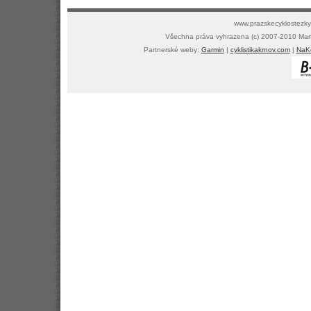
www.prazskecyklostezky.
Všechna práva vyhrazena (c) 2007-2010 Mar
Partnerské weby:
Garmin
|
cyklistikakrnov.com
|
NaKo