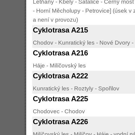
Letňany - Kbely - Satalice - Černý most
- Horní Měcholupy - Petrovice] (úsek 
a není v provozu)
Cyklotrasa A215
Chodov - Kunratický les - Nové Dvory 
Cyklotrasa A216
Háje - Milíčovský les
Cyklotrasa A222
Kunratický les - Roztyly - Spořilov
Cyklotrasa A225
Chodovec - Chodov
Cyklotrasa A226
Milíčovský les - Milíčov - Háje - vodní n