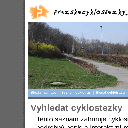
Stezky na mapě
|
Seznam cyklotras
|
Hledat cyklotrasu
|
Vyhledat cyklostezky
Tento seznam zahrnuje cyklost
podrobný popis a interaktvní