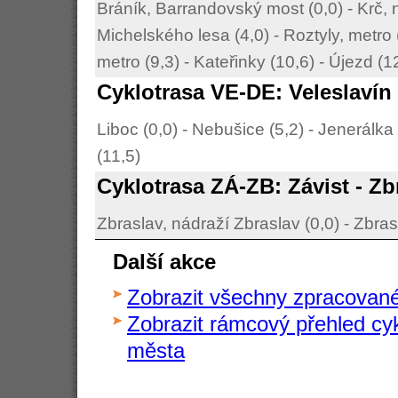
Bráník, Barrandovský most (0,0) - Krč, n
Michelského lesa (4,0) - Roztyly, metro 
metro (9,3) - Kateřinky (10,6) - Újezd (1
Cyklotrasa VE-DE: Veleslavín 
Liboc (0,0) - Nebušice (5,2) - Jenerálka
(11,5)
Cyklotrasa ZÁ-ZB: Závist - Zb
Zbraslav, nádraží Zbraslav (0,0) - Zbras
Další akce
Zobrazit všechny zpracované
Zobrazit rámcový přehled cy
města