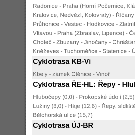
Radonice - Praha (Horní Počernice, Klá
Královice, Nedvězí, Kolovraty) - Říčany 
Průhonice - Vestec - Hodkovice - Zlatní
Vltavou - Praha (Zbraslav, Lipence) - Č
Choteč - Zbuzany - Jinočany - Chrášťan
Kněževes - Tuchoměřice - Statenice - Ú
Cyklotrasa KB-Vi
Kbely - zámek Ctěnice - Vinoř
Cyklotrasa ŘE-HL: Řepy - Hl
Hlubočepy (0,0) - Prokopské údolí (2,5) -
Lužiny (8,0) - Háje (12,6) - Řepy, sídliš
Bělohorská ulice (15,7)
Cyklotrasa ÚJ-BR