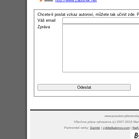
www:
http://www.zapisnik.net
Chcete-li poslat vzkaz autorovi, můžete tak učinit zde. 
Váš email
Zpráva
www.prazskecyklostezky.
Všechna práva vyhrazena (c) 2007-2010 Mar
Partnerské weby:
Garmin
|
cyklistikakrnov.com
|
NaKo