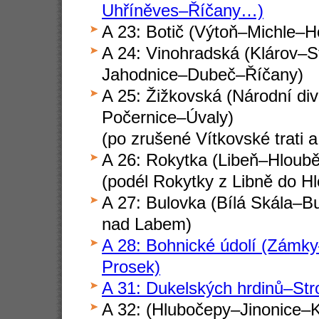
Uhříněves–Říčany…)
A 23: Botič (Výtoň–Michle–H
A 24: Vinohradská (Klárov–
Jahodnice–Dubeč–Říčany)
A 25: Žižkovská (Národní di
Počernice–Úvaly)
(po zrušené Vítkovské trati 
A 26: Rokytka (Libeň–Hloubě
(podél Rokytky z Libně do Hl
A 27: Bulovka (Bílá Skála–
nad Labem)
A 28: Bohnické údolí (Zámky
Prosek)
A 31: Dukelských hrdinů–St
A 32: (Hlubočepy–Jinonice–