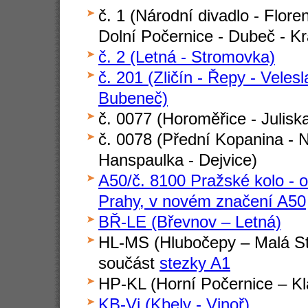
č. 1 (Národní divadlo - Floren
Dolní Počernice - Dubeč - Kr
č. 2 (Letná - Stromovka)
č. 201 (Zličín - Řepy - Velesl
Bubeneč)
č. 0077 (Horoměřice - Julisk
č. 0078 (Přední Kopanina - N
Hanspaulka - Dejvice)
A50/č. 8100 Pražské kolo - o
Prahy, v novém značení A50
BŘ-LE (Břevnov – Letná)
HL-MS (Hlubočepy – Malá St
součást
stezky A1
HP-KL (Horní Počernice – Kl
KB-Vi (Kbely - Vinoř)