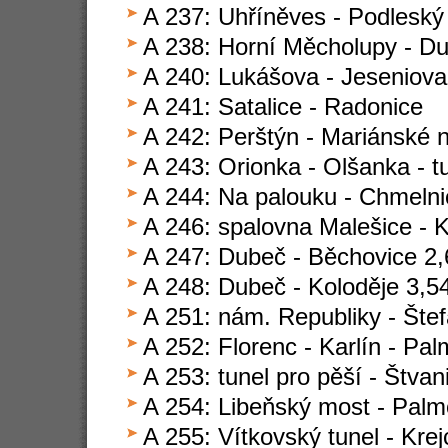
A 237: Uhříněves - Podleský
A 238: Horní Měcholupy - D
A 240: Lukášova - Jeseniova
A 241: Satalice - Radonice
A 242: Perštýn - Mariánské 
A 243: Orionka - Olšanka - t
A 244: Na palouku - Chmelni
A 246: spalovna Malešice - K
A 247: Dubeč - Běchovice 2,
A 248: Dubeč - Koloděje 3,5
A 251: nám. Republiky - Šte
A 252: Florenc - Karlín - Pa
A 253: tunel pro pěší - Štvan
A 254: Libeňský most - Palm
A 255: Vítkovský tunel - Kre