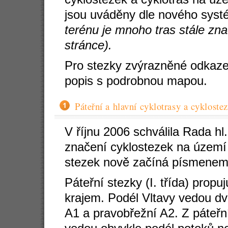
jsou uváděny dle nového syst
terénu je mnoho tras stále zn
stránce).
Pro stezky zvýrazněné odkaze
popis s podrobnou mapou.
Páteřní a hlavní cyklotrasy a cykloste
V říjnu 2006 schválila Rada h
značení cyklostezek na území
stezek nově začíná písmenem 
Páteřní stezky (I. třída) prop
krajem. Podél Vltavy vedou dvě
A1 a pravobřežní A2. Z páteřní