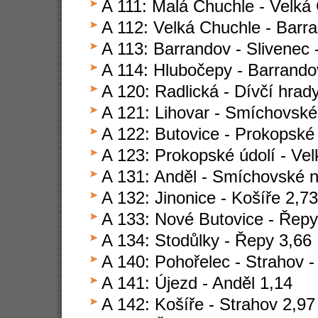
A 111: Malá Chuchle - Velká
A 112: Velká Chuchle - Barr
A 113: Barrandov - Slivenec 
A 114: Hlubočepy - Barrando
A 120: Radlická - Dívčí hrad
A 121: Lihovar - Smíchovské
A 122: Butovice - Prokopské 
A 123: Prokopské údolí - Ve
A 131: Anděl - Smíchovské n
A 132: Jinonice - Košíře 2,73
A 133: Nové Butovice - Řepy
A 134: Stodůlky - Řepy 3,66
A 140: Pohořelec - Strahov -
A 141: Újezd - Anděl 1,14
A 142: Košíře - Strahov 2,97