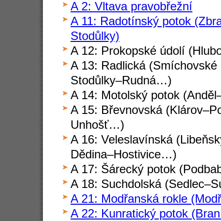
A 2: Vltava pravobřežní
A 11: Radotínský potok (Zb
Stodůlky)
A 12: Prokopské údolí (Hlu
A 13: Radlická (Smíchovské
Stodůlky–Rudná…)
A 14: Motolský potok (Anděl
A 15: Břevnovská (Klárov–Po
Unhošť…)
A 16: Veleslavínská (Libeň
Dědina–Hostivice…)
A 17: Šárecký potok (Podba
A 18: Suchdolská (Sedlec–S
A 21: Modřanská rokle (Mod
A 22: Kunratický potok (Bra