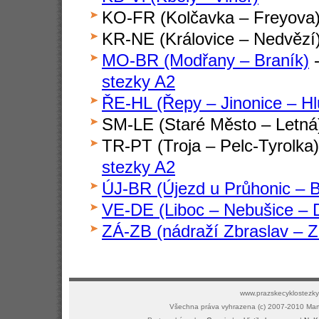
KO-FR (Kolčavka – Freyova)
KR-NE (Královice – Nedvězí
MO-BR (Modřany – Braník)
-
stezky A2
ŘE-HL (Řepy – Jinonice – H
SM-LE (Staré Město – Letná
TR-PT (Troja – Pelc-Tyrolka
stezky A2
ÚJ-BR (Újezd u Průhonic – B
VE-DE (Liboc – Nebušice – D
ZÁ-ZB (nádraží Zbraslav – Z
www.prazskecyklostezky.
Všechna práva vyhrazena (c) 2007-2010 Mar