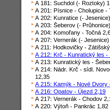
A 181: Suchdol (- Roztoky) 1
A 201: Písnice - Cholupice -
A 202: Kunratice (- Jesenice
A 203: Šeberov (- Průhonice
A 204: Komořany - Točná 2,
A 207: Vernerák (- Jesenice)
A 211: Hodkovičky - Zátišsk
A 212: Krč - Kunratický les -
A 213: Kunratický les - Šebe
A 214: Nádr. Krč - sídl. Nov
12,35
A 215: Kamýk - Nové Dvory -
A 216: Opatov - Újezd 2,19
A 217: Vernerák - Chodov 2,
A 220: Výtoň - Pankrác 1,82