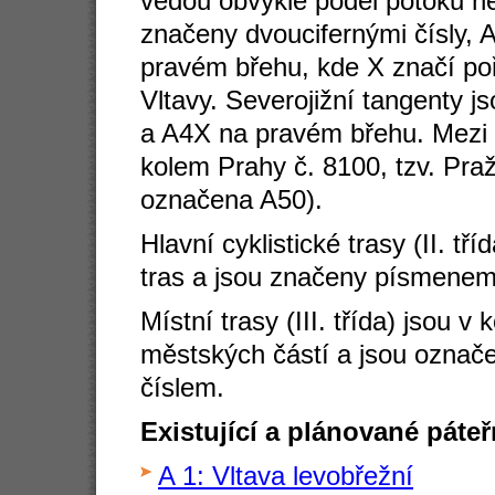
vedou obvykle podél potoků n
značeny dvoucifernými čísly,
pravém břehu, kde X značí po
Vltavy. Severojižní tangenty 
a A4X na pravém břehu. Mezi p
kolem Prahy č. 8100, tzv. Pra
označena A50).
Hlavní cyklistické trasy (II. tř
tras a jsou značeny písmenem 
Místní trasy (III. třída) jsou 
městských částí a jsou označ
číslem.
Existující a plánované páteř
A 1: Vltava levobřežní