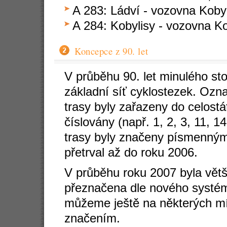
A 283: Ládví - vozovna Kobyl
A 284: Kobylisy - vozovna Ko
Koncepce z 90. let
V průběhu 90. let minulého st
základní síť cyklostezek. Ozna
trasy byly zařazeny do celost
číslovány (např. 1, 2, 3, 11, 14
trasy byly značeny písmenným
přetrval až do roku 2006.
V průběhu roku 2007 byla větši
přeznačena dle nového systému
můžeme ještě na některých mí
značením.