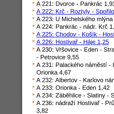
A 221: Dvorce - Pankrác 1,9
A 222: Krč - Roztyly - Spořil
A 223: U Michelského mlýna 
A 224: Pankrác - nádr. Krč 1
A 225: Chodov - Košík - Host
A 226: Hostivař - Háje 1,25
A 230: Vršovice - Eden - Stra
- Petrovice 9,55
A 231: Palackého náměstí - I
Orionka 4,67
A 232: Albertov - Karlovo ná
A 233: Orionka - Eden 1,42
A 234: Záběhlice - Slatiny - 
A 236: nádraží Hostivař - Pr
3,82