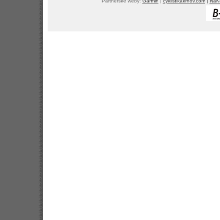
Partnerské weby:
Garmin
|
cyklistikakrnov.com
|
NaKo