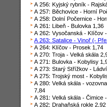
A 256: Kyjský rybník - Rajsk
A 257: Běchovice - Horní Po
A 258: Dolní Počernice - Hor
A 261: Libeň - Bulovka 1,36
A 262: Vysočanská - Klíčov -
A 263: Satalice - Vinoř (- Pře
A 264: Klíčov - Prosek 1,74
A 270: Troja - Velká skála 2,
A 271: Bulovka - Kobylisy 1,
A 273: Starý Střížkov - Ládv
A 275: Trojský most - Kobyli
A 280: Velká skála - vozovna
7,84
A 281: Velká skála - Čimice 
A 282: Drahaňská rokle 2,92