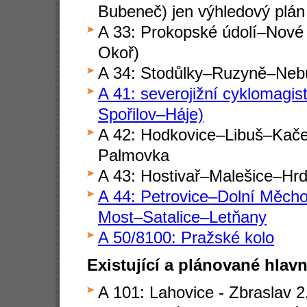
Bubeneč) jen výhledový plán
A 33: Prokopské údolí–Nové
Okoř)
A 34: Stodůlky–Ruzyně–Neb
A 41: severojižní cyklomagi
Spořilov–Háje)
A 42: Hodkovice–Libuš–Kače
Palmovka
A 43: Hostivař–Malešice–Hr
A 44: Petrovice–Dolní Měch
Most–Satalice–Letňany
A 50/8100: Pražské kolo
Existující a plánované hlavn
A 101: Lahovice - Zbraslav 2