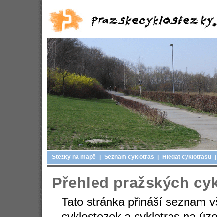
Stezky na mapě
|
Seznam cyklotras
|
Hledat cyklotrasu
|
Přehled pražských cyk
Tato stránka přináší seznam v
cyklostezek a cyklotras na úz