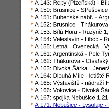
A 143: Řepy (Plzeňská) - Bíl
A 150: Brusnice - Střešovice 
A 151: Bubenské nábř. - Arg
A 152: Brusnice - Thákurova
A 153: Bílá Hora - Ruzyně 1
A 154: Veleslavín - Liboc - 
A 155: Letná - Ovenecká - V
A 161: Argentinská - Pelc Ty
A 162: Thákurova - Císařský
A 163: Divoká Šárka - Jener
A 164: Dlouhá Míle - letiště
A 165: Výstaviště - nádraží 
A 166: Vokovice - Divoká Šá
A 167: spojka Nebušice 1,21
A 171: Nebušice - Lysolaje -