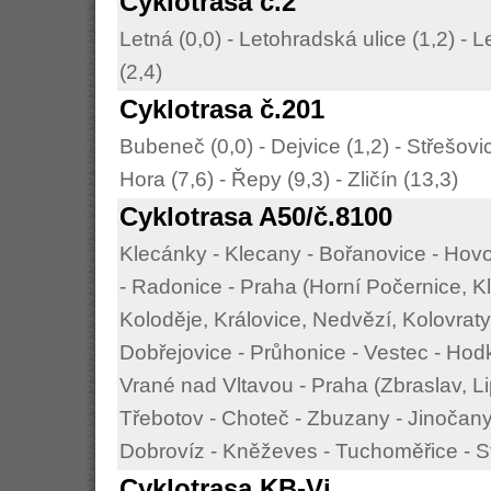
Cyklotrasa č.2
Letná (0,0) - Letohradská ulice (1,2) -
(2,4)
Cyklotrasa č.201
Bubeneč (0,0) - Dejvice (1,2) - Střešovice
Hora (7,6) - Řepy (9,3) - Zličín (13,3)
Cyklotrasa A50/č.8100
Klecánky - Klecany - Bořanovice - Hovo
- Radonice - Praha (Horní Počernice, K
Koloděje, Královice, Nedvězí, Kolovraty)
Dobřejovice - Průhonice - Vestec - Hodko
Vrané nad Vltavou - Praha (Zbraslav, Li
Třebotov - Choteč - Zbuzany - Jinočany
Dobrovíz - Kněževes - Tuchoměřice - St
Cyklotrasa KB-Vi