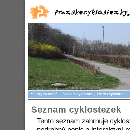
Stezky na mapě
|
Seznam cyklotras
|
Hledat cyklotrasu
|
Seznam cyklostezek
Tento seznam zahrnuje cyklost
podrobný popis a interaktvní