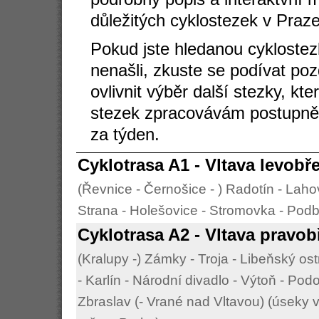
důležitých cyklostezek v Praz
Pokud jste hledanou cykloste
nenašli, zkuste se podívat po
ovlivnit výběr další stezky, kt
stezek zpracovávám postupně r
za týden.
Cyklotrasa A1 - Vltava levobř
(Řevnice - Černošice - ) Radotín - Lah
Strana - Holešovice - Stromovka - Podb
Cyklotrasa A2 - Vltava pravob
(Kralupy -) Zámky - Troja - Libeňský o
- Karlín - Národní divadlo - Výtoň - Pod
Zbraslav (- Vrané nad Vltavou) (úseky